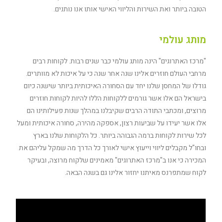
הטובה ביותר ואת השירות והליווי האישי אותו אנו נותנים.
מותג עולמי
"מרכז האתרוגים" הינה מותג עולמי כבר שנים רבות. לקוחות רבים
מרחבי העולם חוזרים אלינו שנה אחר שנה כי על איכות לא מוותרים.
גודלו של המחסן שלנו יחד עם הסחורה האיכותית ביותר שישנה כיום
בישראל הם אלו אשר גורמים ללקוחות הללו להיות לקוחות חוזרים
מרוצים, ומכתבי התודה הרבים שקיבלנו במהלך שנות פעילותינו הם
אלו אשר יעידו על שביעות רצון, אספקה מהירה, סחורה איכותית ומעל
לכל שירות לקוחות ברמה הגבוהה ביותר. כל הלקוחות שלנו בארץ
ובחו"ל מקבלים ליווי וייעוץ אישי לאורך כל הדרך מה שמקל עליהם את
המכירה כי אנו ב"מרכז האתרוגים" מאמינים שלקוח מרוצה, ובעיקר
לקוח שמתפרנס מאיתנו יחזור אלינו גם בשנה הבאה.