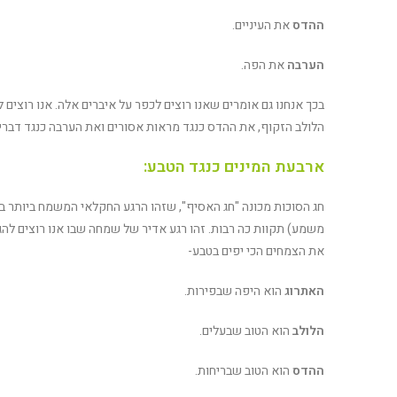
ההדס
את העיניים.
הערבה
את הפה.
בכך אנחנו גם אומרים שאנו רוצים לכפר על איברים אלה. אנו רוצי
הלולב הזקוף, את ההדס כנגד מראות אסורים ואת הערבה כנגד דברים
ארבעת המינים כנגד הטבע:
חג הסוכות מכונה "חג האסיף", שזהו הרגע החקלאי המשמח ביותר ב
משמע) תקוות כה רבות. זהו רגע אדיר של שמחה שבו אנו רוצים להגי
את הצמחים הכי יפים בטבע-
האתרוג
הוא היפה שבפירות.
הלולב
הוא הטוב שבעלים.
ההדס
הוא הטוב שבריחות.