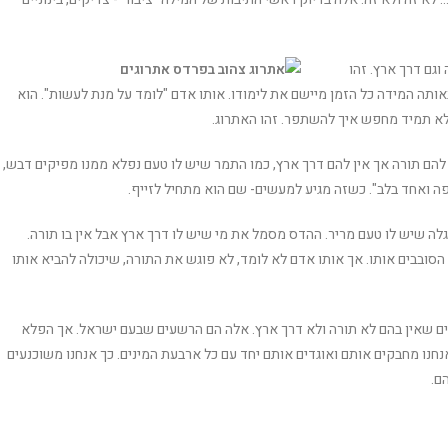
וגם דרך ארץ. זהו
ותה המידה כל הזמן מיישם את לימודו. אותו אדם "לומד על מנת לעשות". הוא
אלא תמיד מחפש איך להשתפר. זהו האתרוג.
ם תורה אך אין להם דרך ארץ, כמו התמר שיש לו טעם נפלא ממנו מפיקים דבש,
בפה ואחד בלב". כשזה מגיע למעשים- שם הוא מתחיל לזייף.
לה שיש לו טעם מריר. ההדס מסמל את מי שיש לו דרך ארץ אבל אין בו תורה.
 הסובבים אותו. אך אותו אדם לא לומד, לא פוגש את התורה, שיכולה להביא אותו
נשים שאין בהם לא תורה ולא דרך ארץ. אלה הם הרשעים שבעם ישראל. אך הפלא
חנו מחבקים אותם ואוגדים אותם יחד עם כל ארבעת המינים. כך אנחנו משוכנעים
ם.