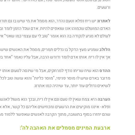
ורשעים.
לאתרוג
יש ריח נפלא וטעם נהדר, הוא מסמל את מי שיש בו גם תורה 
האדם המושלם שכמוהו אנו שואפים להיות. אדם שכל הזמן לומד ובא
לעולם לא מגיע לנקודה בה הוא אומר "טוב לי עם עצמי כמו שאני" 
הלולב
שמגיע מעץ הדקל בו גדלים תמרים, מסמל את האנשים שיש לה
אך אין לו ריח. אותו אדם לומד ודורש הרבה, אבל עליו נאמר "אחד 
ההדס
הוא שיח שריחו נודף למרחקים, אבל מי שינסה לטעום אותו יג
מדובר באדם שיש לו מוסר פנימי, "מוסר כליות" והוא עושה טוב לכל
לשיאים גדולים עוד יותר, עד שיהיה כמו אתרוג.
הערבה
היא צמח שאין לו טעם וגם אין לו ריח, ובכך הוא משול לא
ופלא- איננו מוקיעים את הרשעים ומכחישים אליהם כל קשר, אלא אנ
שהם יחזרו בסוף בתשובה, מתוך הקרבה לאנשים שאפשר ללמוד מה
ארבעת המינים מסמלים את האהבה לה':