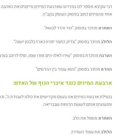
רבי עקיבא מספר לנו במדרש שארבעת המינים מייצגים את האהבה של
אחד מהמינים כתוב בפסוק העוסק בקב"ה.
האתרוג
מוזכר בפסוק "הוד והדר לבשת".
הלולב
מוזכר בפסוק "צדיק כתמר יפרח כארז בלבנון ישגה".
הערבה
מוזכרת בפסוק "שירו לאלו-הים זמרו שמו, סולו לרוכב בערב
ההדס
מוזכר בפסוק "והוא עומד בין ההדסים"
ארבעת המינים כנגד איברי הגוף של האדם:
בנטילת ארבעת המינים אנו בעצם מקדישים את כולנו לעבודת ה', ו
ומנענעים אותם לששת הרוחות שבבריאה.
האתרוג
מסמל את הלב.
הלולב
את עמוד השדרה.