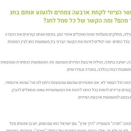
שר הציווי לקחת ארבעה צמחים ולנענע אותם בחג
 מהם? ומה הקשר של כל סמל לחג?
ילה, מחלקים משלוחי מנות ואוכלים אוזני המן. בפסח אנחנו קוראים את ההגדה
 בכל החגים- אנו יכולים לזהות את הקשר הברור בין משמעות החג לבין המצוות
סוכה, ישיבה בתוכה, נטילת ארבעת המינים ונענועם. מה המשמעות הנסתרת שנמצאת
תשובות רבות בהלכה, באגדה ובמדרשים.
נה וכל השאר לא. אנו מאמינים שכשם שהמצוות ניתנו לנו מה' שהוא אינסופי,
הקטנים צריכים לנסות בכל כוחנו לזהות את המשמעויות שאנו מסוגלים להבין,
ם בנוגע למשמעות ארבעת המינים.
ונה "תורה" והעשייה "דרך ארץ". עם ישראל הוא עם מגוון, יש בו אנשים מכל
א זה ולא זה. אלה בדיוק ראשי התיבות של המילה "ציבור"- צדיקים, בינוניים