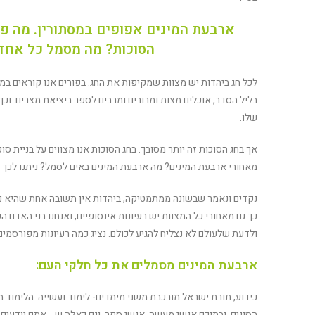
ארבעת המינים אפופים במסתורין. מה פ
הסוכות? מה מסמל כל אחד
לכל חג ביהדות יש מצוות שמקיפות את החג. בפורים אנו קוראים במג
בליל הסדר, אוכלים מצות ומרורים ומרבים לספר ביציאת מצרים. וכך
שלו.
אך בחג הסוכות זה יותר מסובך. בחג הסוכות אנו מצווים על בניית 
מאחורי ארבעת המינים? מה ארבעת המינים באים לסמל? ניתנו לכך 
נקדים ונאמר שבשונה ממתמטיקה, ביהדות אין תשובה אחת שהיא נכו
כך גם מאחורי כל המצוות יש רעיונות אינסופיים, ואנחנו בני האדם 
ולדעת שלעולם לא נצליח להגיע לכולם. נציג כמה רעיונות מפורסמי
ארבעת המינים מסמלים את כל חלקי העם:
כידוע, תורת ישראל מורכבת משני מימדים- לימוד ועשייה. הלימוד מכ
הסוגים, ובתוכם אנשי מעשה, אנשי ספר, וגם כאלה ש… אתם יודעים… ל