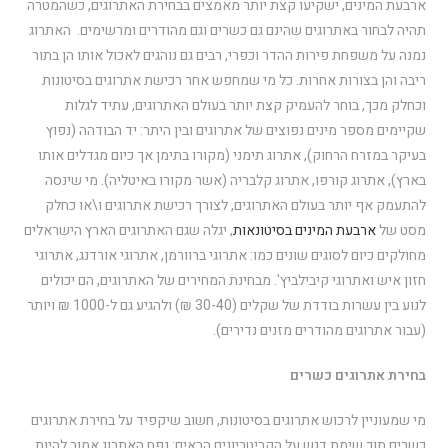
ארבעת המינים, ישקיעו קצת יותר מאמצים בבחירת האתרוגים, כשהמטרה
תהיה לבחור באתרוגים שהינם גם כשרים וגם מהודרים ומרשימים. האתרוג
נמנה על משפחת פירות ההדר וכפרי, רבים גם נוהגים לאכול אותו הן בתור
ריבה והן בצורות אחרות. כל מי שמחפש אחר רכישת אתרוגים בסיטונות
וכחלק מכך, בוחר להעמיק קצת יותר בעולם האתרוגים, עתיד לגלות
שקיימים מספר מינים נפוצים של אתרוגים ובין היתר: יד הבודהה (נפוץ
בעיקר במזרח הרחוק), אתרוג תימני (מקורו בתימן אך כיום מגדלים אותו
בארץ), אתרוג קורפו, אתרוג קלבריה (אשר מקורו באיטליה). מי שינסה
להתעמק אף יותר בעולם האתרוגים, לצורך רכישת אתרוגים ו\או כחלק
מסט של
ארבעת המינים בסיטונאות
, יגלה שגם האתרוגים הארץ הישראלים
מחולקים כיום לסוגים שונים כמו: אתרוגי ברוורמן, אתרוגי אורדנג, אתרוגי
חזון איש ואתרוגי קיבילביץ'. מבחינת המחירים של האתרוגים, הם יכולים
לנוע בין עשרות בודדת של שקלים (30-40 ₪) ולהגיע גם ל-1000 ₪ ויותר
(עבור אתרוגים מהודרים מזנים נדירים).
בחירת אתרוגים כשרים
מי שמעוניין לרכוש אתרוגים בסיטונות, חשוב שיקפיד על בחירת אתרוגים
כשרים תוך שימת דגש על הקריטריונים הבאים: נפח האתרוג אמור להיות