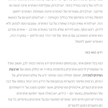
זה לזה של ביצה בגודל בינוני. יש לבדוק שקליפת האתרוג אינה יבשה או
סדוקה. יש לבדוק שצורתו של האתרוג איננה מעוותת. האתרוג ייחשב
כפסול במידה והפיטם נפל בהליך הקטיפה – יש לשים דגש גם על הנושא
הזה. יש לוודא שאין נקודה שחורה על גבי האתרוג. שצבעו נוטה לצהוב ולא
לירוק. דגש נוסף, נוגע לוידוא שלא מדובר באתרוג מורכב – אתרוג מורכב
הוא אתרוג המעורבב עם זן אחר של פרי הדר כמו הלימון – במקרה כזה,
האתרוג יחשב לפסול.
ידע הוא כוח
כמו בכל תחום אחר, גם בתחום האתרוגים ידע מהווה ככוח. לכן, חשוב שכל
מי שמעוניין לרכוש אתרוגים בסיטונות בנפרד או כחלק מסט של
ארבעת
המינים למכירה
, יאסוף תחילה כמה שיותר ידע על עולם האתרוגים, על
הזנים, הרמות וסימני הכשרות ובהתבסס על הידע הזה יבחר בסופו של דבר
אתרוגים כשרים, איכותיים ומרשימים, אשר יספקו מענה על דרישותיהם
של המחפשים, באשר הם – כידוע, יש כאלה אשר יחפשו אתרוגים
מהודרים ויוקרתיים יותר ואחרים יתפשרו גם על אתרוגים בסיסיים, כל עוד
הם נחשבים כמובן לכשרים.