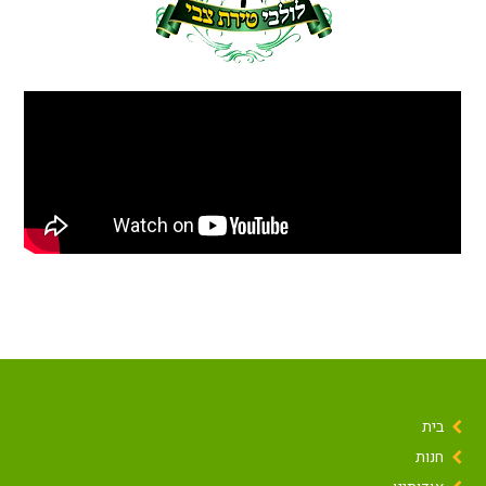
בית
חנות